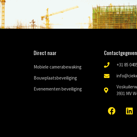
Direct naar
Contactgegeven
+31 85 040
Mobiele camerabewaking
info@ciek
Bouwplaatsbeveiliging
Voskuiler
Evenementen beveiliging
3931 MV W