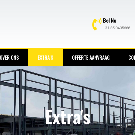
Bel Nu
+31 85 0405666
OVER ONS
EXTRA’S
OFFERTE AANVRAAG
CO
Extra's