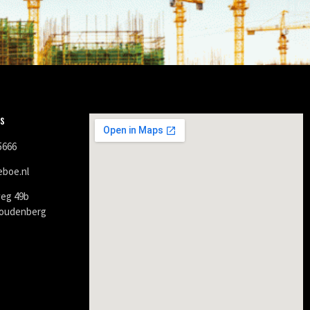
s
5666
eboe.nl
weg 49b
oudenberg